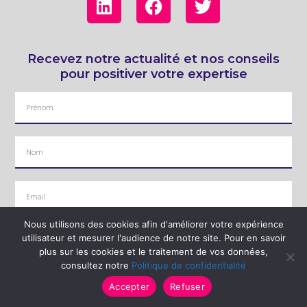
Recevez notre actualité et nos conseils
pour positiver votre expertise
Nous utilisons des cookies afin d'améliorer votre expérience
J'ai pris connaissance de la politique de confidentialité et accepte de recevoir les
utilisateur et mesurer l'audience de notre site. Pour en savoir
plus sur les cookies et le traitement de vos données,
actualités d'Hura par mail
consultez notre
Politique de confidentialité
Accepter
Refuser
Je m'inscris