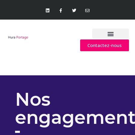
Nos engagements
Contactez-nous
Nos
engagement